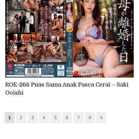
ROE-266 Puas Sama Anak Pasca Cerai – Saki
Ooishi
1
2
3
4
5
6
7
8