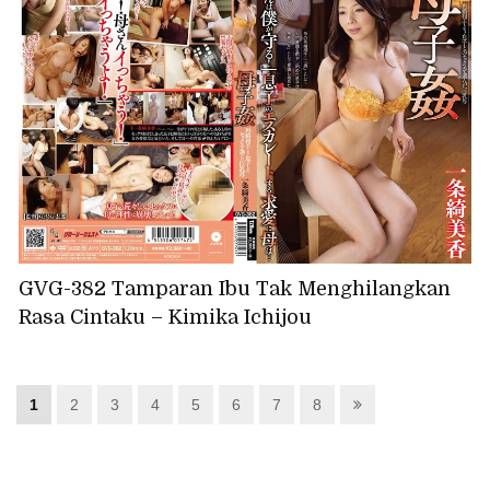
GVG-382 Tamparan Ibu Tak Menghilangkan
Rasa Cintaku – Kimika Ichijou
1
2
3
4
5
6
7
8