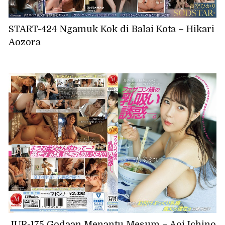
START-424 Ngamuk Kok di Balai Kota – Hikari
Aozora
JUR-175 Godaan Menantu Mesum – Aoi Ichino