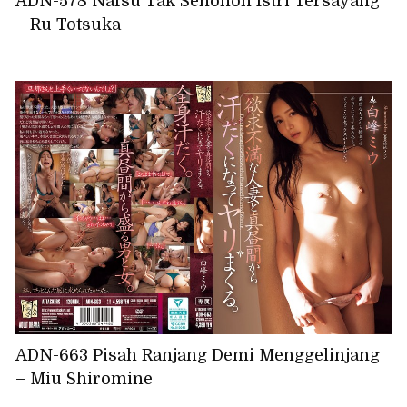
ADN-578 Nafsu Tak Senonoh Istri Tersayang
– Ru Totsuka
ADN-663 Pisah Ranjang Demi Menggelinjang
– Miu Shiromine