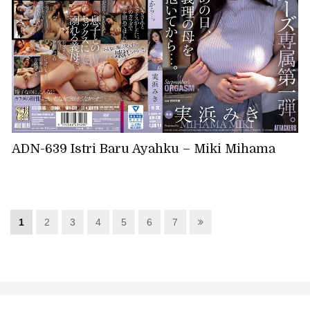
ADN-639 Istri Baru Ayahku – Miki Mihama
1
2
3
4
5
6
7