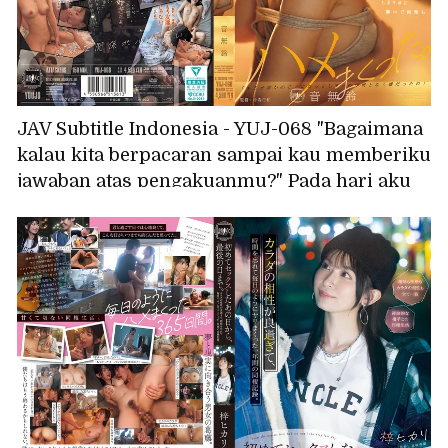
JAV Subtitle Indonesia - YUJ-068 "Bagaimana
kalau kita berpacaran sampai kau memberiku
jawaban atas pengakuanmu?" Pada hari aku
menyatakan perasaanku pada gadis yang
selalu kusukai, seorang teman perempuan
dari universitas menyatakan perasaannya
padaku... Aku begitu terpikat padanya
sehingga aku lupa tentang gadis yang
kusukai, dan kami berhubungan seks
berulang kali. Otonashi Suzu