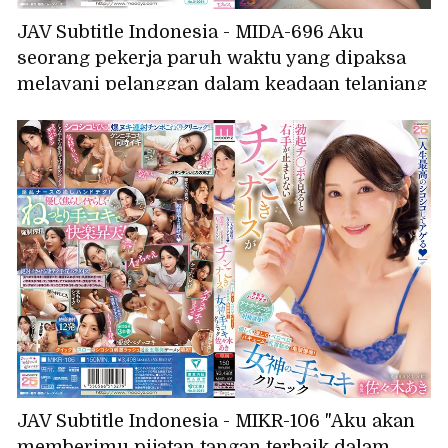
JAV Subtitle Indonesia - MIDA-696 Aku
seorang pekerja paruh waktu yang dipaksa
melayani pelanggan dalam keadaan telanjang
dan tanpa pakaian dalam oleh manajerku
yang mesum selama shift larut malam. (Aoi
Ibuki)
JAV Subtitle Indonesia - MIKR-106 "Aku akan
memberimu pijatan tangan terbaik dalam