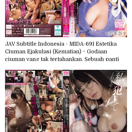
JAV Subtitle Indonesia - MIDA-691 Estetika
Ciuman Ejakulasi (Kematian) ~ Godaan
ciuman yang tak tertahankan. Sebuah panti
pijat ciuman lidah yang akan membuatmu
gila dengan ejakulasi eksplosif ~ Nana Yagi