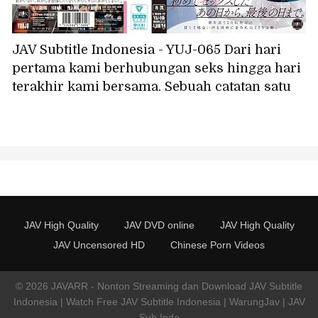
JAV Subtitle Indonesia - YUJ-065 Dari hari
pertama kami berhubungan seks hingga hari
terakhir kami bersama. Sebuah catatan satu
tahun hidup bersama, di mana chemistry
fisik kami begitu luar biasa sehingga kami
lupa waktu dan berhubungan seks hampir
setiap hari. Azusa Hikari
JAV High Quality
JAV DVD online
JAV High Quality
JAV Uncensored HD
Chinese Porn Videos
© 2026 JAVARR - Nonton Streaming dan Download JAV Subtitle
Indonesia | Watch Free JAV Subtitle Indonesia | WarungJav | JAV
Sub Indo