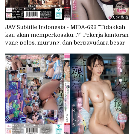
JAV Subtitle Indonesia - MIDA-693 "Tidakkah
kau akan memperkosaku...?" Pekerja kantoran
yang polos, murung, dan berpayudara besar
itu menggunakan kesalahanku sebagai alat
untuk memancingku agar diperkosa; dia
adalah wadah sperma masokis. - Amamiya
Kana