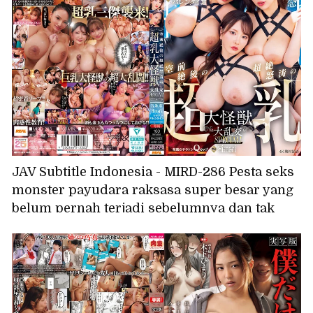
Reika Natsume.
JAV Subtitle Indonesia - MIRD-286 Pesta seks
monster payudara raksasa super besar yang
belum pernah terjadi sebelumnya dan tak
tertandingi SPESIAL: Gojo Ren, Himari, Maria
Valentine