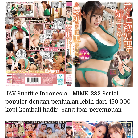
yang mengubah akal sehat - NTR Matsumoto
Ichika
JAV Subtitle Indonesia - MIMK-282 Serial
populer dengan penjualan lebih dari 450.000
kopi kembali hadir! Sang ipar perempuan
menganggap tugasnya adalah memuaskan
hasrat seksual saudara laki-lakinya. Versi
live-action dibintangi oleh Anzu Anzu dan