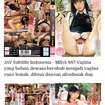
JAV Subtitle Indonesia - MIDA-687 Vagina
yang belum dewasa berubah menjadi vagina
yang lemah, dibius dengan afrodisiak dan
dilatih menggunakan vibrator jarak jauh,
vaginanya berkedut karena hampir celaka,
mencapai orgasme tak terkendali karena
penis besar ayah tirinya, Inoue Momo