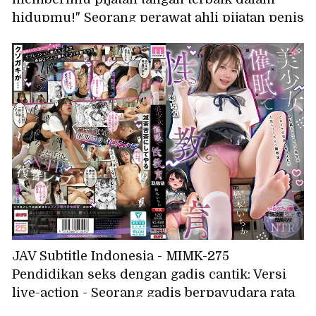
hidupmu!" Seorang perawat ahli pijatan penis
yang tangan kanannya tak bisa berhenti saat
melihat penis ereksi, dengan lembut, intens,
menjilat, menghisap, menjilat puting, dan
membuat kepala penis meledak! Klinik
Pijatan Tangan Dewi Sasaki Aki
JAV Subtitle Indonesia - MIMK-275
Pendidikan seks dengan gadis cantik: Versi
live-action - Seorang gadis berpayudara rata
dipaksa memahami melalui pemerkosaan