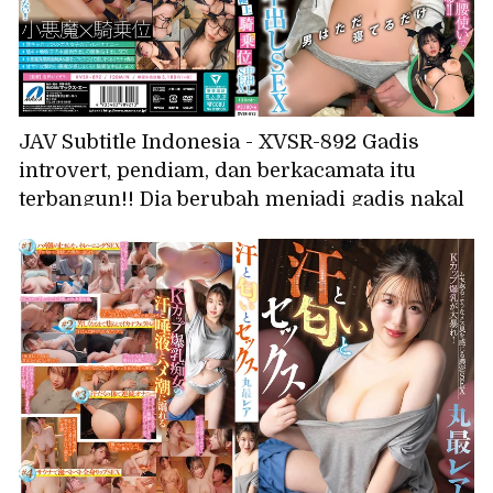
JAV Subtitle Indonesia - XVSR-892 Gadis
introvert, pendiam, dan berkacamata itu
terbangun!! Dia berubah menjadi gadis nakal
dan memeras setiap tetes sperma terakhir
dari para pria dengan gerakan pinggulnya
yang luar biasa!! Seks cumshot posisi
cowgirl Kuroshima Rei yang tak tertahankan
dan paling dahsyat