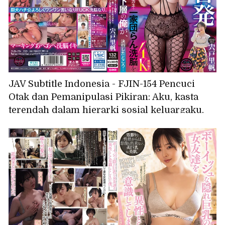
JAV Subtitle Indonesia - FJIN-154 Pencuci
Otak dan Pemanipulasi Pikiran: Aku, kasta
terendah dalam hierarki sosial keluargaku,
mencoba mencuci otak keluargaku dengan
sepasang kacamata misterius... Riho Shishido