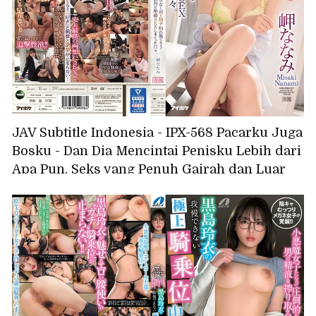
JAV Subtitle Indonesia - IPX-568 Pacarku Juga
Bosku - Dan Dia Mencintai Penisku Lebih dari
Apa Pun. Seks yang Penuh Gairah dan Luar
Biasa, Hari demi Hari. (Seri Populer Volume 2)
"Apakah Kau Mencintaiku Tanpa Riasan...?"
Nanami Misaki