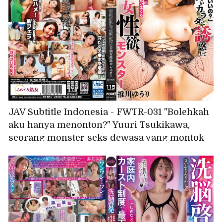
menyemburkan cairan setiap kali dia
orgasme! Minori Ozaki
JAV Subtitle Indonesia - FWTR-031 "Bolehkah
aku hanya menonton?" Yuuri Tsukikawa,
seorang monster seks dewasa yang montok
dan menggoda, melahap penis berkeringat
para kurir yang mengunjungi rumahnya.