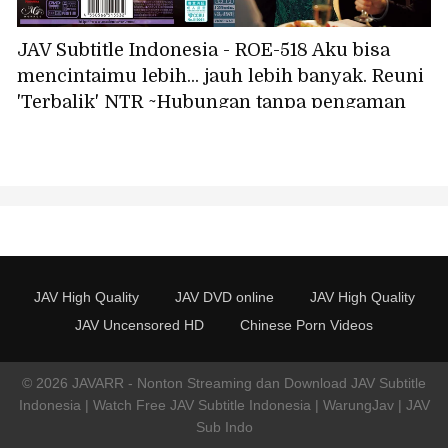
JAV Subtitle Indonesia - ROE-518 Aku bisa
mencintaimu lebih... jauh lebih banyak. Reuni
'Terbalik' NTR ~Hubungan tanpa pengaman
yang mentah dengan seorang teman lama
yang sudah 10 tahun tidak kutemui~ Reiko
Seo
JAV High Quality
JAV DVD online
JAV High Quality
JAV Uncensored HD
Chinese Porn Videos
© 2026 JAVARR - Nonton Streaming dan Download JAV Subtitle
Indonesia | Watch Free JAV Subtitle Indonesia | WarungJav | JAV
Sub Indo