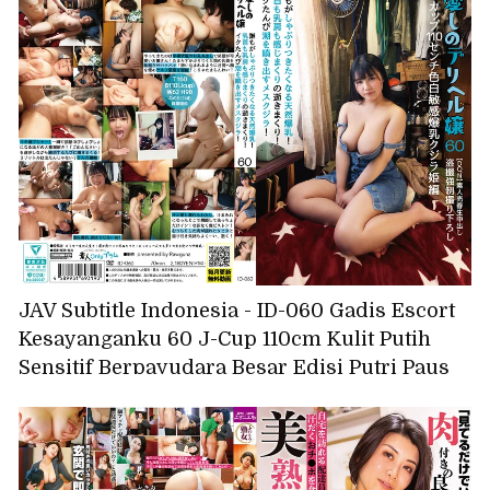
JAV Subtitle Indonesia - ID-060 Gadis Escort
Kesayanganku 60 J-Cup 110cm Kulit Putih
Sensitif Berpayudara Besar Edisi Putri Paus
Semua orang ingin menghisap payudara
besarnya yang alami! Puting dan
payudaranya sangat sensitif, dia orgasme
berulang kali! Seekor paus betina yang